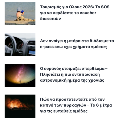
Τουρισμός για Ολους 2026: Τα SOS
για να κερδίσετε το voucher
διακοπών
Δεν ανοίγει η μπάρα στα διόδια με το
e-pass ενώ έχει χρήματα «μέσα»;
Ο ουρανός ετοιμάζει υπερθέαμα –
Πλησιάζει η πιο εντυπωσιακή
αστρονομική ημέρα της χρονιάς
Πώς να προστατευτείτε από τον
καπνό των πυρκαγιών – Τα 6 μέτρα
για τις ευπαθείς ομάδες