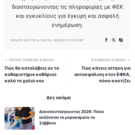
διασταυρώνοντας τις πληροφορίες με ΦΕΚ
και εγκυκλίους για έγκυρη και ασφαλή
ενημέρωση.
SENIOR EDITOR & SOCIAL BENEFITS EXPERT
ΠΡΟΗΓΟΎΜΕΝΗ ΕΊΔΗΣΗ
ΕΠΌΜΕΝΗ ΕΊΔΗΣΗ
Πώς θα καταλάβεις αν το
Πώς κάνεις αίτηση για
καθαριστήριο καθάρισε
αυτασφάλιση στον ΕΦΚΑ,
καλά τα χαλιά σου
πόσο κοστίζει
Δες ακόμα
Δεκαπενταύγουστος 2026: Πόσο
αυξάνεται το μεροκάματο το
Σάββατο