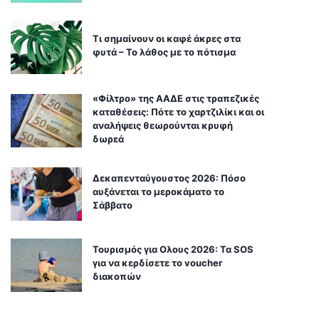
Τι σημαίνουν οι καφέ άκρες στα
φυτά – Το λάθος με το πότισμα
«Φίλτρο» της ΑΑΔΕ στις τραπεζικές
καταθέσεις: Πότε το χαρτζιλίκι και οι
αναλήψεις θεωρούνται κρυφή
δωρεά
Δεκαπενταύγουστος 2026: Πόσο
αυξάνεται το μεροκάματο το
Σάββατο
Τουρισμός για Ολους 2026: Τα SOS
για να κερδίσετε το voucher
διακοπών