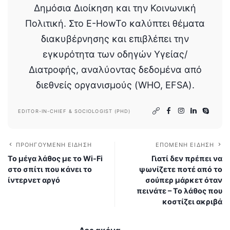
Δημόσια Διοίκηση και την Κοινωνική
Πολιτική. Στο E-HowTo καλύπτει θέματα
διακυβέρνησης και επιβλέπει την
εγκυρότητα των οδηγών Υγείας/
Διατροφής, αναλύοντας δεδομένα από
διεθνείς οργανισμούς (WHO, EFSA).
EDITOR-IN-CHIEF & SOCIOLOGIST (PHD)
ΠΡΟΗΓΟΎΜΕΝΗ ΕΊΔΗΣΗ
ΕΠΌΜΕΝΗ ΕΊΔΗΣΗ
Το μέγα λάθος με το Wi-Fi
Γιατί δεν πρέπει να
στο σπίτι που κάνει το
ψωνίζετε ποτέ από το
ίντερνετ αργό
σούπερ μάρκετ όταν
πεινάτε – Το λάθος που
κοστίζει ακριβά