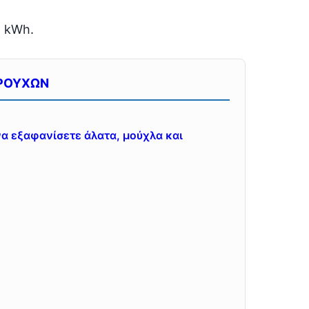
ς kWh.
ΡΟΥΧΩΝ
α εξαφανίσετε άλατα, μούχλα και