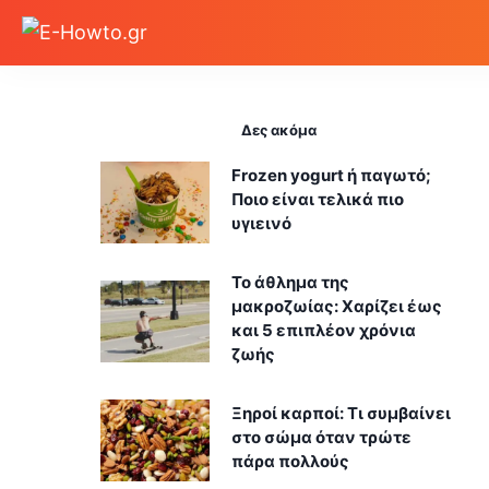
Δες ακόμα
Frozen yogurt ή παγωτό;
Ποιο είναι τελικά πιο
υγιεινό
Το άθλημα της
μακροζωίας: Χαρίζει έως
και 5 επιπλέον χρόνια
ζωής
Ξηροί καρποί: Τι συμβαίνει
στο σώμα όταν τρώτε
πάρα πολλούς