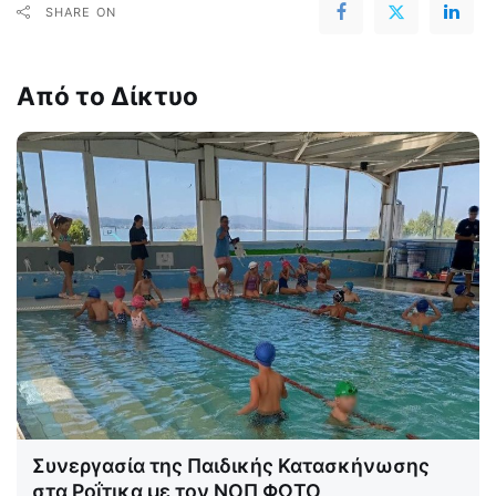
SHARE ON
Από το Δίκτυο
Συνεργασία της Παιδικής Κατασκήνωσης
στα Ροΐτικα με τον ΝΟΠ ΦΩΤΟ