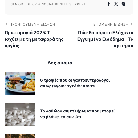
SENIOR EDITOR & SOCIAL BENEFITS EXPERT
ΠΡΟΗΓΟΎΜΕΝΗ ΕΊΔΗΣΗ
ΕΠΌΜΕΝΗ ΕΊΔΗΣΗ
Πρωτομαγιά 2025: Τι
Πώς θα πάρετε Ελάχιστο
ισχύει με τη μεταφορά της
Εγγυημένο Εισόδημα – Τα
αργίας
κριτήρια
Δες ακόμα
6 τροφές που οι γαστρεντερολόγοι
αποφεύγουν σχεδόν πάντα
Το «αθώο» συμπλήρωμα που μπορεί
να βλάψει το συκώτι