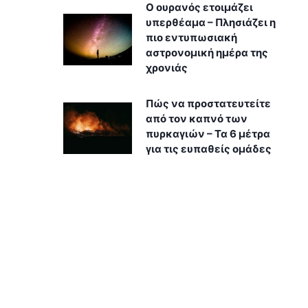
Ο ουρανός ετοιμάζει
υπερθέαμα – Πλησιάζει η
πιο εντυπωσιακή
αστρονομική ημέρα της
χρονιάς
Πώς να προστατευτείτε
από τον καπνό των
πυρκαγιών – Τα 6 μέτρα
για τις ευπαθείς ομάδες