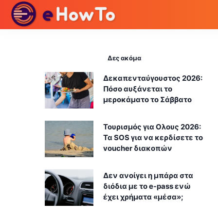
Δες ακόμα
Δεκαπενταύγουστος 2026:
Πόσο αυξάνεται το
μεροκάματο το Σάββατο
Τουρισμός για Ολους 2026:
Τα SOS για να κερδίσετε το
voucher διακοπών
Δεν ανοίγει η μπάρα στα
διόδια με το e-pass ενώ
έχει χρήματα «μέσα»;