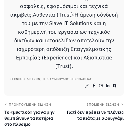
ασφαλείς, εφαρμόσιμοι και τεχνικά
ακριβείς.Αυθεντία (Trust):Η άμεση σύνδεσή
του με την Slave IT Solutions και η
καθημερινή του εργασία ως τεχνικός
δικτύων και ιστοσελίδων αποτελούν την
ισχυρότερη απόδειξη Επαγγελματικής
Εμπειρίας (Experience) και Αξιοπιστίας
(Trust).
ΤΕΧΝΙΚΌΣ ΔΙΚΤΎΩΝ, IT & ΣΎΜΒΟΥΛΟΣ ΤΕΧΝΟΛΟΓΊΑΣ
ΠΡΟΗΓΟΎΜΕΝΗ ΕΊΔΗΣΗ
ΕΠΌΜΕΝΗ ΕΊΔΗΣΗ
Το «μυστικό» για να μην
Γιατί δεν πρέπει να πλένεις
θαμπώνουν τα ποτήρια
τα πιάτα με σφουγγάρι
στο πλύσιμο