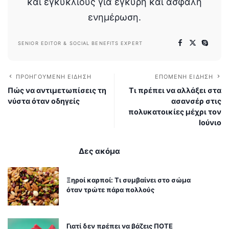
και εγκυκλίους για έγκυρη και ασφαλή
ενημέρωση.
SENIOR EDITOR & SOCIAL BENEFITS EXPERT
ΠΡΟΗΓΟΎΜΕΝΗ ΕΊΔΗΣΗ
ΕΠΌΜΕΝΗ ΕΊΔΗΣΗ
Πώς να αντιμετωπίσεις τη
Τι πρέπει να αλλάξει στα
νύστα όταν οδηγείς
ασανσέρ στις
πολυκατοικίες μέχρι τον
Ιούνιο
Δες ακόμα
Ξηροί καρποί: Τι συμβαίνει στο σώμα
όταν τρώτε πάρα πολλούς
Γιατί δεν πρέπει να βάζεις ΠΟΤΕ