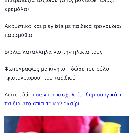
Επιτραπέζια ταξιδιού (Uno, μάντεψε ποιος,
κρεμάλα)
Ακουστικά και playlists με παιδικά τραγούδια/
παραμύθια
Βιβλία κατάλληλα για την ηλικία τους
Φωτογραφίες με κινητό – δώσε του ρόλο
“φωτογράφου” του ταξιδιού
Δείτε εδώ
πώς να απασχολείτε δημιουργικά τα
παιδιά στο σπίτι το καλοκαίρι