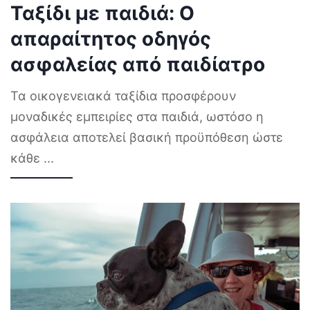
Ταξίδι με παιδιά: Ο
απαραίτητος οδηγός
ασφαλείας από παιδίατρο
Τα οικογενειακά ταξίδια προσφέρουν
μοναδικές εμπειρίες στα παιδιά, ωστόσο η
ασφάλεια αποτελεί βασική προϋπόθεση ώστε
κάθε
...