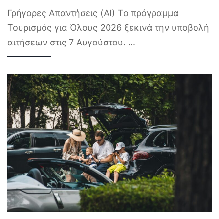
Γρήγορες Απαντήσεις (AI) Το πρόγραμμα
Τουρισμός για Όλους 2026 ξεκινά την υποβολή
αιτήσεων στις 7 Αυγούστου.
...