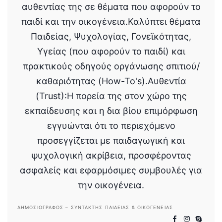
αυθεντίας της σε θέματα που αφορούν το
παιδί και την οικογένεια.Καλύπτει θέματα
Παιδείας, Ψυχολογίας, Γονεϊκότητας,
Υγείας (που αφορούν το παιδί) και
πρακτικούς οδηγούς οργάνωσης σπιτιού/
καθαριότητας (How-To's).Αυθεντία
(Trust):Η πορεία της στον χώρο της
εκπαίδευσης και η δια βίου επιμόρφωση
εγγυώνται ότι το περιεχόμενο
προσεγγίζεται με παιδαγωγική και
ψυχολογική ακρίβεια, προσφέροντας
ασφαλείς και εφαρμόσιμες συμβουλές για
την οικογένεια.
ΔΗΜΟΣΙΟΓΡΆΦΟΣ – ΣΥΝΤΆΚΤΗΣ ΠΑΙΔΕΊΑΣ & ΟΙΚΟΓΈΝΕΙΑΣ