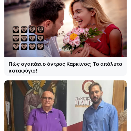
Πώς αγαπάει ο άντρας Καρκίνος; Το απόλυτο
καταφύγιο!