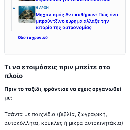
Η ΑΡΧΉ
Μηχανισμός Αντικυθήρων: Πώς ένα
μπρούντζινο εύρημα άλλαξε την
ιστορία της αστρονομίας
Όλο το χρονικό
Τι να ετοιμάσεις πριν μπείτε στο
πλοίο
Πριν το ταξίδι, φρόντισε να έχεις οργανωθεί
με:
Τσάντα με παιχνίδια (βιβλία, ζωγραφική,
αυτοκόλλητα, κούκλες ή μικρά αυτοκινητάκια)