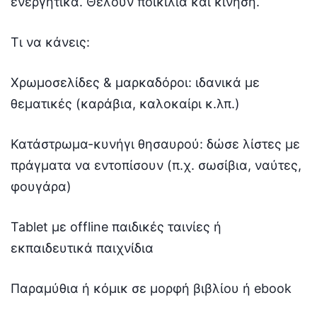
ενεργητικά. Θέλουν ποικιλία και κίνηση.
Τι να κάνεις:
Χρωμοσελίδες & μαρκαδόροι: ιδανικά με
θεματικές (καράβια, καλοκαίρι κ.λπ.)
Κατάστρωμα-κυνήγι θησαυρού: δώσε λίστες με
πράγματα να εντοπίσουν (π.χ. σωσίβια, ναύτες,
φουγάρα)
Tablet με offline παιδικές ταινίες ή
εκπαιδευτικά παιχνίδια
Παραμύθια ή κόμικ σε μορφή βιβλίου ή ebook