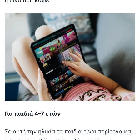
ή δικό σου καφέ.
Για παιδιά 4–7 ετών
Σε αυτή την ηλικία τα παιδιά είναι περίεργα και