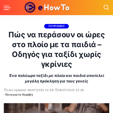
ΤΟΥΡΙΣΜΟΣ
Πώς να περάσουν οι ώρες
στο πλοίο με τα παιδιά –
Οδηγός για ταξίδι χωρίς
γκρίνιες
Ένα πολύωρο ταξίδι με πλοίο και παιδιά αποτελεί
μεγάλη πρόκληση για τους γονείς
Last Updated: 08/07/2025 22:28
08/07/2025 22:28
Παναγιώτα Καράβη
Posted
by