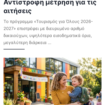
Αντίστροφη μέτρηση για τις
αιτήσεις
Το πρόγραμμα «Τουρισμός για Όλους 2026-
2027» επιστρέφει με διευρυμένο αριθμό
δικαιούχων, υψηλότερα εισοδηματικά όρια,
μεγαλύτερη διάρκεια
...