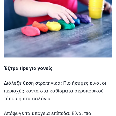
Έξτρα tips για γονείς
Διάλεξε θέση στρατηγικά: Πιο ήσυχες είναι οι
περιοχές κοντά στα καθίσματα αεροπορικού
τύπου ή στα σαλόνια
Απόφυγε τα υπόγεια επίπεδα: Είναι πιο