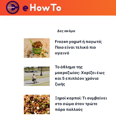
Δες ακόμα
Frozen yogurt ή παγωτό;
Ποιο είναι τελικά πιο
υγιεινό
Το άθλημα της
μακροζωίας: Χαρίζει έως
και 5 επιπλέον χρόνια
ζωής
Ξηροί καρποί: Τι συμβαίνει
στο σώμα όταν τρώτε
πάρα πολλούς