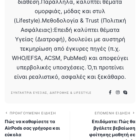
διάθεση.Παράλληλα, καλύπτει θέματα
ομορφιάς, μόδας και στυλ
(Lifestyle).Μεθοδολογία & Trust (Πολιτική
Ασφάλειας):Επειδή καλύπτει θέματα
Υγείας (Διατροφή), δουλεύει με αυστηρή
τεκμηρίωση από έγκυρες πηγές (π.χ.
WHO/EFSA, ACSM, PubMed) και αποφεύγει
υπερβολικές υποσχέσεις. Ό,τι προτείνει
είναι ρεαλιστικό, ασφαλές και ξεκάθαρο.
ΣΥΝΤΆΚΤΡΙΑ ΕΥΕΞΊΑΣ, ΔΙΑΤΡΟΦΉΣ & LIFESTYLE
ΠΡΟΗΓΟΎΜΕΝΗ ΕΊΔΗΣΗ
ΕΠΌΜΕΝΗ ΕΊΔΗΣΗ
Πώς να καθαρίσετε τα
Επιδόματα: Πώς θα
AirPods σας γρήγορα και
βγάλετε βεβαίωση
εύκολα
φοίτησης μαθητή σε