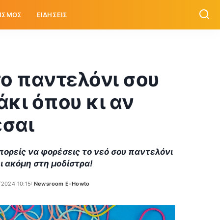
ΙΣΜΟΣ
ΕΙΔΗΣΕΙΣ
το παντελόνι σου
άκι όπου κι αν
εσαι
μπορείς να φορέσεις το νεό σου παντελόνι
ει ακόμη στη μοδίστρα!
/2024 10:15
Newsroom E-Howto
Posted
by