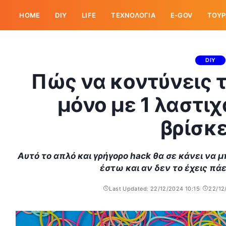
HOME
DIY
LIFE
ΤΕΧΝΟΛΟΓΙΑ
E-GOV
ΤΟΥΡ
DIY
Πώς να κοντύνεις 
μόνο με 1 λαστιχ
βρίσκ
Αυτό το απλό και γρήγορο hack θα σε κάνει να 
έστω και αν δεν το έχεις πά
Last Updated: 22/12/2024 10:15
22/12