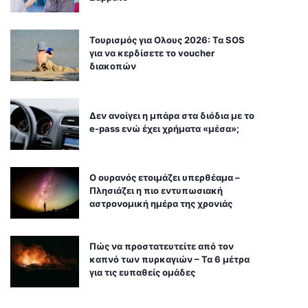
Τουρισμός για Ολους 2026: Τα SOS
για να κερδίσετε το voucher
διακοπών
Δεν ανοίγει η μπάρα στα διόδια με το
e-pass ενώ έχει χρήματα «μέσα»;
Ο ουρανός ετοιμάζει υπερθέαμα –
Πλησιάζει η πιο εντυπωσιακή
αστρονομική ημέρα της χρονιάς
Πώς να προστατευτείτε από τον
καπνό των πυρκαγιών – Τα 6 μέτρα
για τις ευπαθείς ομάδες