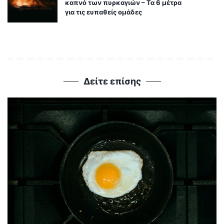
καπνό των πυρκαγιών – Τα 6 μέτρα
για τις ευπαθείς ομάδες
Δείτε επίσης