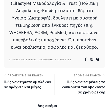
(Lifestyle).Μεθοδολογία & Trust (Πολιτική
Ασφάλειας):Επειδή καλύπτει θέματα
Υγείας (Διατροφή), δουλεύει με αυστηρή
τεκμηρίωση από έγκυρες πηγές (π.χ.
WHO/EFSA, ACSM, PubMed) και αποφεύγει
υπερβολικές υποσχέσεις. Ό,τι προτείνει
είναι ρεαλιστικό, ασφαλές και ξεκάθαρο.
ΣΥΝΤΆΚΤΡΙΑ ΕΥΕΞΊΑΣ, ΔΙΑΤΡΟΦΉΣ & LIFESTYLE
ΠΡΟΗΓΟΎΜΕΝΗ ΕΊΔΗΣΗ
ΕΠΌΜΕΝΗ ΕΊΔΗΣΗ
Πώς να στήσετε «μπλόκο»
Πώς να αφαιρέσεις το
σε αράχνες και μύγες
κουκούτσι του αβοκάντο
σε χρόνο ρεκόρ
Δες ακόμα