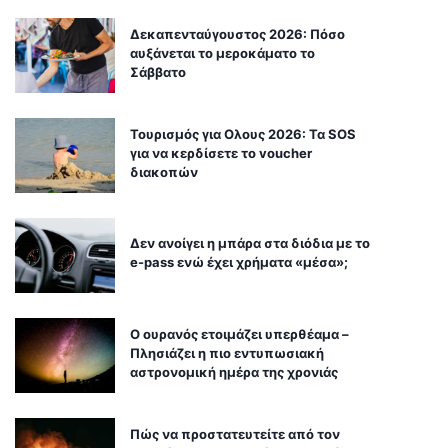
Δεκαπενταύγουστος 2026: Πόσο
αυξάνεται το μεροκάματο το
Σάββατο
Τουρισμός για Ολους 2026: Τα SOS
για να κερδίσετε το voucher
διακοπών
Δεν ανοίγει η μπάρα στα διόδια με το
e-pass ενώ έχει χρήματα «μέσα»;
Ο ουρανός ετοιμάζει υπερθέαμα –
Πλησιάζει η πιο εντυπωσιακή
αστρονομική ημέρα της χρονιάς
Πώς να προστατευτείτε από τον