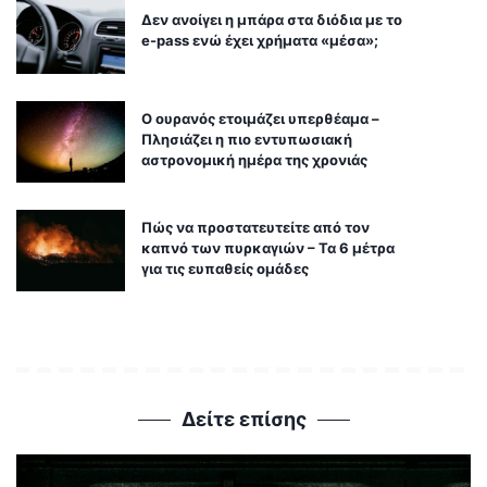
Δεν ανοίγει η μπάρα στα διόδια με το
e-pass ενώ έχει χρήματα «μέσα»;
Ο ουρανός ετοιμάζει υπερθέαμα –
Πλησιάζει η πιο εντυπωσιακή
αστρονομική ημέρα της χρονιάς
Πώς να προστατευτείτε από τον
καπνό των πυρκαγιών – Τα 6 μέτρα
για τις ευπαθείς ομάδες
Δείτε επίσης