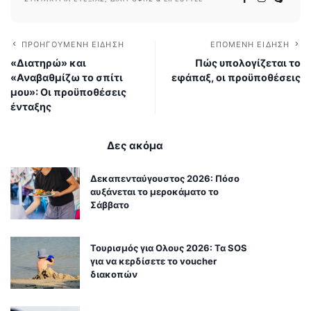
ΠΡΟΗΓΟΎΜΕΝΗ ΕΊΔΗΣΗ
ΕΠΌΜΕΝΗ ΕΊΔΗΣΗ
«Διατηρώ» και
Πώς υπολογίζεται το
«Αναβαθμίζω το σπίτι
εφάπαξ, οι προϋποθέσεις
μου»: Οι προϋποθέσεις
ένταξης
Δες ακόμα
Δεκαπενταύγουστος 2026: Πόσο
αυξάνεται το μεροκάματο το
Σάββατο
Τουρισμός για Ολους 2026: Τα SOS
για να κερδίσετε το voucher
διακοπών