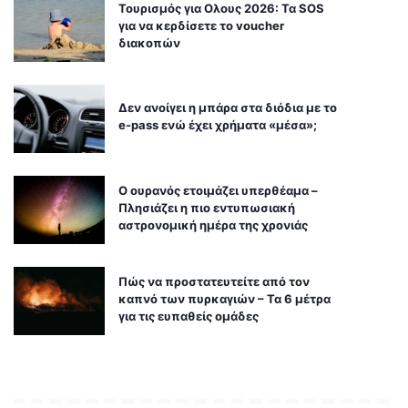
Τουρισμός για Ολους 2026: Τα SOS
για να κερδίσετε το voucher
διακοπών
Δεν ανοίγει η μπάρα στα διόδια με το
e-pass ενώ έχει χρήματα «μέσα»;
Ο ουρανός ετοιμάζει υπερθέαμα –
Πλησιάζει η πιο εντυπωσιακή
αστρονομική ημέρα της χρονιάς
Πώς να προστατευτείτε από τον
καπνό των πυρκαγιών – Τα 6 μέτρα
για τις ευπαθείς ομάδες