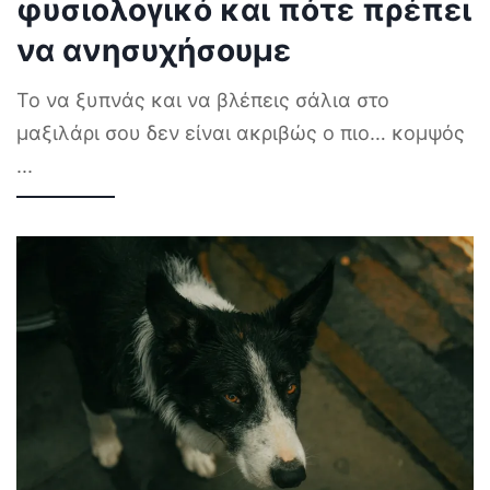
φυσιολογικό και πότε πρέπει
να ανησυχήσουμε
Το να ξυπνάς και να βλέπεις σάλια στο
μαξιλάρι σου δεν είναι ακριβώς ο πιο… κομψός
...