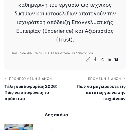
καθημερινή του εργασία ως τεχνικός
δικτύων και ιστοσελίδων αποτελούν την
ισχυρότερη απόδειξη Επαγγελματικής
Εμπειρίας (Experience) και Αξιοπιστίας
(Trust).
ΤΕΧΝΙΚΌΣ ΔΙΚΤΎΩΝ, IT & ΣΎΜΒΟΥΛΟΣ ΤΕΧΝΟΛΟΓΊΑΣ
ΠΡΟΗΓΟΎΜΕΝΗ ΕΊΔΗΣΗ
ΕΠΌΜΕΝΗ ΕΊΔΗΣΗ
Τέλη κυκλοφορίας 2026:
Πώς να μαγειρεύετε τις
Πώς να αποφύγεις το
πατάτες για να μην
πρόστιμο
παχαίνουν
Δες ακόμα