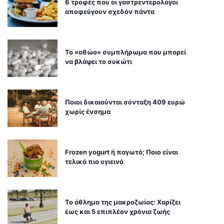
6 τροφές που οι γαστρεντερολόγοι
αποφεύγουν σχεδόν πάντα
Το «αθώο» συμπλήρωμα που μπορεί
να βλάψει το συκώτι
Ποιοι δικαιούνται σύνταξη 409 ευρώ
χωρίς ένσημα
Frozen yogurt ή παγωτό; Ποιο είναι
τελικά πιο υγιεινό
Το άθλημα της μακροζωίας: Χαρίζει
έως και 5 επιπλέον χρόνια ζωής