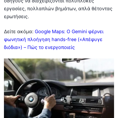
οδηγούς να διαχειρίζονται πολύπλοκες
εργασίες, πολλαπλών βημάτων, απλά θέτοντας
ερωτήσεις.
Δείτε ακόμα:
Google Maps: Ο Gemini φέρνει
φωνητική πλοήγηση hands-free («Απέφυγε
διόδια») – Πώς το ενεργοποιείς