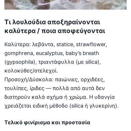
Τι λουλούδια αποξηραίνονται
καλύτερα / ποια αποφεύγονται
Καλύτερα: λεβάντα, statice, strawflower,
gomphrena, eucalyptus, baby’s breath
(gypsophila), τριαντάφυλλα (με silica),
κολοκύθες/στελεχοί.
Προσοχή/Δύσκολα: παιώνιες, ορχιδέες,
τουλίπες, ίριδες — πολλά από αυτά δεν
διατηρούν καλά σχήμα ή χρώμα. Η υδανγία
χρειάζεται ειδική μέθοδο (silica ή γλυκερίνη).
Τελικό φινίρισμα και προστασία