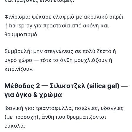
Φινίρισμα: ψέκασε ελαφριά με ακρυλικό σπρέι
ή hairspray για προστασία από σκόνη και
θρυμματισμό.
Συμβουλή: μην στεγνώνεις σε πολύ ζεστό ή
υγρό χώρο — τότε τα άνθη μουχλιάζουν ή
κιτρινίζουν.
Μέθοδος 2 — Σιλικατζελ (silica gel) —
για όγκο & χρώμα
Ιδανική για: τριαντάφυλλα, παιώνιες, υδανγίες
(με προσοχή), άνθη που θρυμματίζονται
εύκολα.