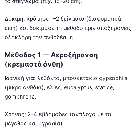
το στέγνωμα (π.χ. 15–20 cm).
Δοκιμή: κράτησε 1–2 δείγματα (διαφορετικά
είδη) και δοκίμασε τη μέθοδο πριν αποξηράνεις
ολόκληρη την ανθοδέσμη.
Μέθοδος 1 — Αεροξήρανση
(κρεμαστά άνθη)
Ιδανική για: λεβάντα, μπουκετάκια gypsophila
(μικρό ανθάκι), ελίες, eucalyptus, statice,
gomphrena.
Χρόνος: 2–4 εβδομάδες (ανάλογα με το
μέγεθος και υγρασία).