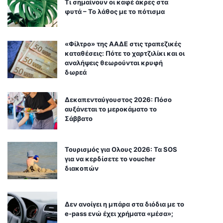
Τι σημαίνουν οι καφέ άκρες στα
φυτά – Το λάθος με το πότισμα
«Φίλτρο» της ΑΑΔΕ στις τραπεζικές
καταθέσεις: Πότε το χαρτζιλίκι και οι
αναλήψεις θεωρούνται κρυφή
δωρεά
Δεκαπενταύγουστος 2026: Πόσο
αυξάνεται το μεροκάματο το
Σάββατο
Τουρισμός για Ολους 2026: Τα SOS
για να κερδίσετε το voucher
διακοπών
Δεν ανοίγει η μπάρα στα διόδια με το
e-pass ενώ έχει χρήματα «μέσα»;