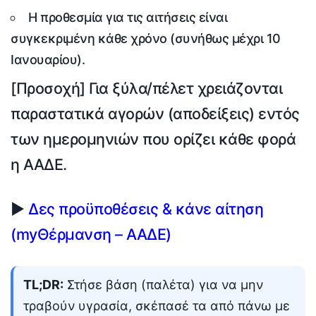
Η
προθεσμία
για τις αιτήσεις είναι
συγκεκριμένη κάθε χρόνο (συνήθως μέχρι 10
Ιανουαρίου).
[Προσοχή]
Για ξύλα/πέλετ χρειάζονται
παραστατικά αγορών (αποδείξεις)
εντός
των ημερομηνιών που ορίζει κάθε φορά
η ΑΑΔΕ.
▶
Δες προϋποθέσεις & κάνε αίτηση
(myΘέρμανση – ΑΑΔΕ)
TL;DR:
Στήσε βάση (παλέτα) για να μην
τραβούν υγρασία, σκέπασέ τα από πάνω με