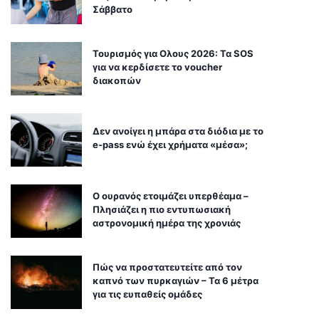
Σάββατο
Τουρισμός για Ολους 2026: Τα SOS
για να κερδίσετε το voucher
διακοπών
Δεν ανοίγει η μπάρα στα διόδια με το
e-pass ενώ έχει χρήματα «μέσα»;
Ο ουρανός ετοιμάζει υπερθέαμα –
Πλησιάζει η πιο εντυπωσιακή
αστρονομική ημέρα της χρονιάς
Πώς να προστατευτείτε από τον
καπνό των πυρκαγιών – Τα 6 μέτρα
για τις ευπαθείς ομάδες