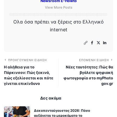
Newsroom E-Howto
View More Posts
Ολα όσα πρέπει να ξέρεις στο Ελληνικό
internet
ΠΡΟΗΓΟΎΜΕΝΗ ΕΊΔΗΣΗ
ΕΠΌΜΕΝΗ ΕΊΔΗΣΗ
Η αλήθεια για το
Νέες ταυτότητες: Πώς θα
Πάρκινσον: Πώς ξεκινά,
βγάλετε ψηφιακή
πώς εξελίσσεται και πότε
φωτογραφία στο myPhoto
γίνεται επικίνδυνο
gov.gr
Δες ακόμα
Δεκαπενταύγουστος 2026: Πόσο
αυξάνεται το μεροκάματο το