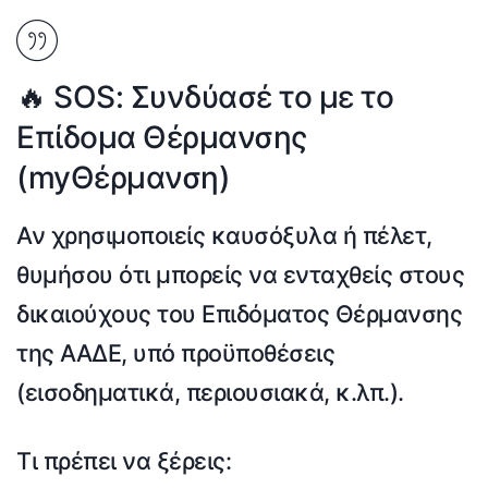
🔥 SOS: Συνδύασέ το με το
Επίδομα Θέρμανσης
(myΘέρμανση)
Αν χρησιμοποιείς
καυσόξυλα
ή
πέλετ
,
θυμήσου ότι μπορείς να ενταχθείς στους
δικαιούχους του
Επιδόματος Θέρμανσης
της ΑΑΔΕ, υπό προϋποθέσεις
(εισοδηματικά, περιουσιακά, κ.λπ.).
Τι πρέπει να ξέρεις: