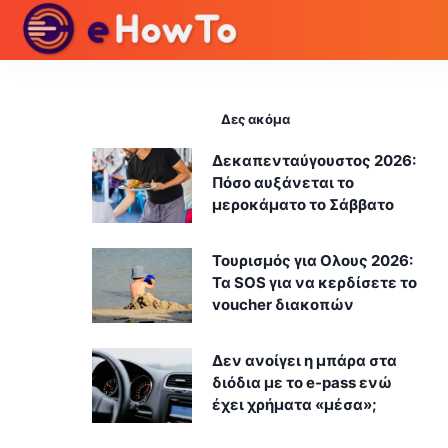
Δες ακόμα
Δεκαπενταύγουστος 2026:
Πόσο αυξάνεται το
μεροκάματο το Σάββατο
Τουρισμός για Ολους 2026:
Τα SOS για να κερδίσετε το
voucher διακοπών
Δεν ανοίγει η μπάρα στα
διόδια με το e-pass ενώ
έχει χρήματα «μέσα»;