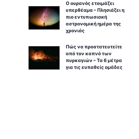
Ο ουρανός ετοιμάζει
υπερθέαμα – Πλησιάζει η
πιο εντυπωσιακή
αστρονομική ημέρα της
χρονιάς
Πώς να προστατευτείτε
από τον καπνό των
πυρκαγιών – Τα 6 μέτρα
για τις ευπαθείς ομάδες