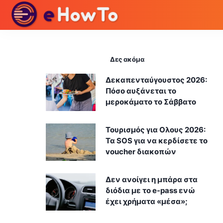
Δες ακόμα
Δεκαπενταύγουστος 2026:
Πόσο αυξάνεται το
μεροκάματο το Σάββατο
Τουρισμός για Ολους 2026:
Τα SOS για να κερδίσετε το
voucher διακοπών
Δεν ανοίγει η μπάρα στα
διόδια με το e-pass ενώ
έχει χρήματα «μέσα»;