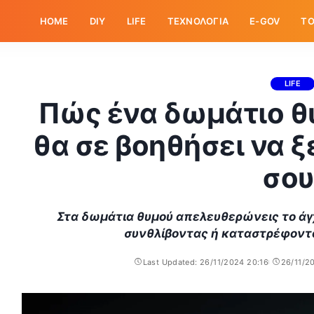
HOME
DIY
LIFE
ΤΕΧΝΟΛΟΓΙΑ
E-GOV
ΤΟ
LIFE
Πώς ένα δωμάτιο θ
θα σε βοηθήσει να 
σου
Στα δωμάτια θυμού απελευθερώνεις το άγχ
συνθλίβοντας ή καταστρέφοντα
Last Updated: 26/11/2024 20:16
26/11/2