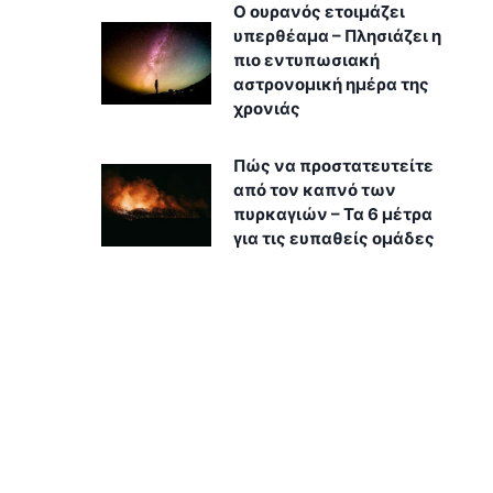
Ο ουρανός ετοιμάζει
υπερθέαμα – Πλησιάζει η
πιο εντυπωσιακή
αστρονομική ημέρα της
χρονιάς
Πώς να προστατευτείτε
από τον καπνό των
πυρκαγιών – Τα 6 μέτρα
για τις ευπαθείς ομάδες