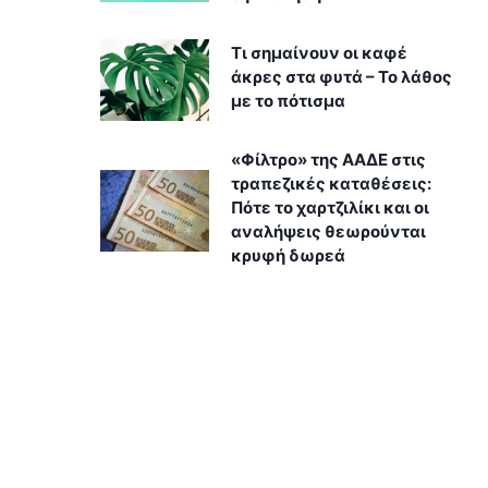
Τι σημαίνουν οι καφέ
άκρες στα φυτά – Το λάθος
με το πότισμα
«Φίλτρο» της ΑΑΔΕ στις
τραπεζικές καταθέσεις:
Πότε το χαρτζιλίκι και οι
αναλήψεις θεωρούνται
κρυφή δωρεά