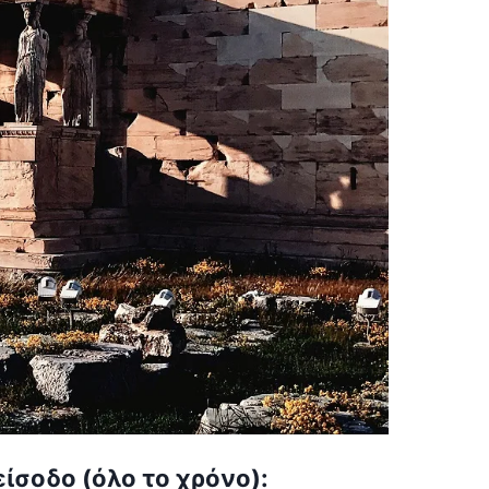
ίσοδο (όλο το χρόνο):