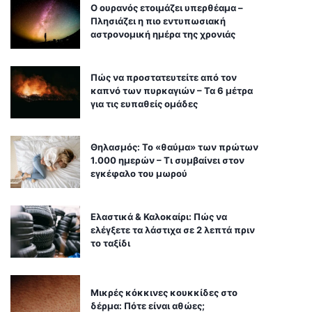
Ο ουρανός ετοιμάζει υπερθέαμα –
Πλησιάζει η πιο εντυπωσιακή
αστρονομική ημέρα της χρονιάς
Πώς να προστατευτείτε από τον
καπνό των πυρκαγιών – Τα 6 μέτρα
για τις ευπαθείς ομάδες
Θηλασμός: Το «θαύμα» των πρώτων
1.000 ημερών – Τι συμβαίνει στον
εγκέφαλο του μωρού
Ελαστικά & Καλοκαίρι: Πώς να
ελέγξετε τα λάστιχα σε 2 λεπτά πριν
το ταξίδι
Μικρές κόκκινες κουκκίδες στο
δέρμα: Πότε είναι αθώες;