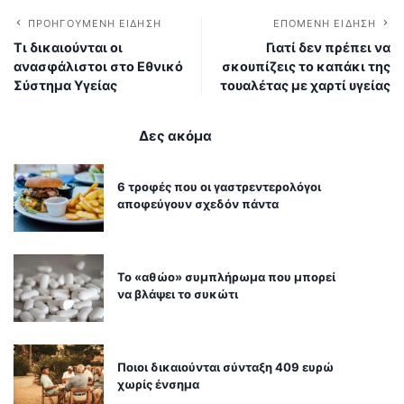
ΠΡΟΗΓΟΎΜΕΝΗ ΕΊΔΗΣΗ
ΕΠΌΜΕΝΗ ΕΊΔΗΣΗ
Τι δικαιούνται οι
Γιατί δεν πρέπει να
ανασφάλιστοι στο Εθνικό
σκουπίζεις το καπάκι της
Σύστημα Υγείας
τουαλέτας με χαρτί υγείας
Δες ακόμα
6 τροφές που οι γαστρεντερολόγοι
αποφεύγουν σχεδόν πάντα
Το «αθώο» συμπλήρωμα που μπορεί
να βλάψει το συκώτι
Ποιοι δικαιούνται σύνταξη 409 ευρώ
χωρίς ένσημα