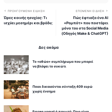
ΠΡΟΗΓΟΎΜΕΝΗ ΕΊΔΗΣΗ
ΕΠΌΜΕΝΗ ΕΊΔΗΣΗ
Ώρες κοινής ησυχίας: Τι
Πώς έφτιαξα ένα AI
ισχύει μεσημέρι και βράδυ;
«Ρομπότ» που ποστάρει
μόνο του στα Social Media
(Οδηγός Make & ChatGPT)
Δες ακόμα
Το «αθώο» συμπλήρωμα που μπορεί
να βλάψει το συκώτι
Ποιοι δικαιούνται σύνταξη 409 ευρώ
χωρίς ένσημα
Frozen yogurt ή παγωτό; Ποιο είναι