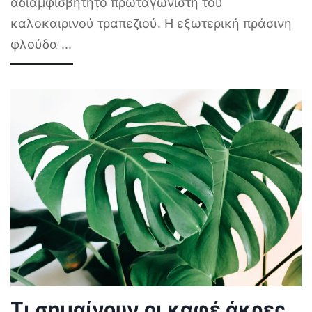
αδιαμφισβήτητο πρωταγωνιστή του
καλοκαιρινού τραπεζιού. Η εξωτερική πράσινη
φλούδα
...
Τι σημαίνουν οι καφέ άκρες