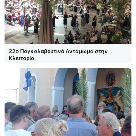
22ο Παγκαλαβρυτινό Αντάμωμα στην
Κλειτορία