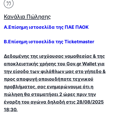
Κανάλια Πώλησης
Α.Επίσημη ιστοσελίδα της ΠΑΕ ΠΑΟΚ
Β.Επίσημη ιστοσελίδα της Ticke
tmaster
Δεδομένης της ισχύουσας νομοθεσίας & της
αποκλειστικής χρήσης του
Gov
.
gr
Wallet
για
την είσοδο των φιλάθλων μας στο γήπεδο &
προς αποφυγή οποιουδήποτε τεχνικού
προβλήματος, σας ενημερώνουμε ότι η
πώληση θα σταματήσει 2 ώρες πριν την
έναρξη του αγώνα δηλαδή στις 28/08/2025
18:30.