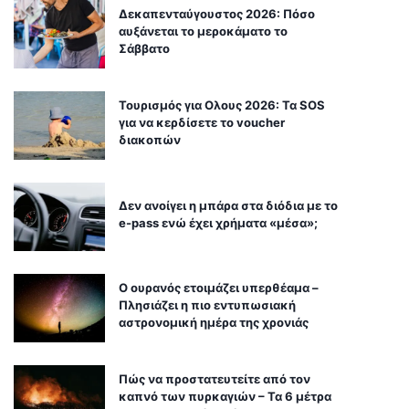
Δεκαπενταύγουστος 2026: Πόσο
αυξάνεται το μεροκάματο το
Σάββατο
Τουρισμός για Ολους 2026: Τα SOS
για να κερδίσετε το voucher
διακοπών
Δεν ανοίγει η μπάρα στα διόδια με το
e-pass ενώ έχει χρήματα «μέσα»;
Ο ουρανός ετοιμάζει υπερθέαμα –
Πλησιάζει η πιο εντυπωσιακή
αστρονομική ημέρα της χρονιάς
Πώς να προστατευτείτε από τον
καπνό των πυρκαγιών – Τα 6 μέτρα