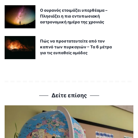
Ο ουρανός ετοιμάζει υπερθέαμα –
Πλησιάζει η πιο εντυπωσιακή
αστρονομική ημέρα της χρονιάς
Πώς να προστατευτείτε από τον
καπνό των πυρκαγιών – Τα 6 μέτρα
για τις ευπαθείς ομάδες
Δείτε επίσης