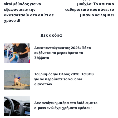
viral μέθοδος για να
μούχλα: Το σπιτικό
εξαφανίσεις την
καθαριστικό που κάνει το
ακαταστασία στο σπίτι σε
μπάνιο να λάμπει
χρόνο dt
Δες ακόμα
Δεκαπενταύγουστος 2026: Πόσο
αυξάνεται το μεροκάματο το
Σάββατο
Τουρισμός για Ολους 2026: Τα SOS
για να κερδίσετε το voucher
διακοπών
Δεν ανοίγει η μπάρα στα διόδια με το
e-pass ενώ έχει χρήματα «μέσα»;