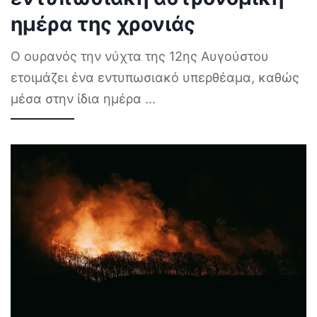
ημέρα της χρονιάς
Ο ουρανός την νύχτα της 12ης Αυγούστου
ετοιμάζει ένα εντυπωσιακό υπερθέαμα, καθώς
μέσα στην ίδια ημέρα
...