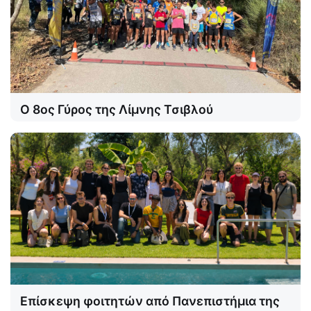
Ο 8ος Γύρος της Λίμνης Τσιβλού
Επίσκεψη φοιτητών από Πανεπιστήμια της