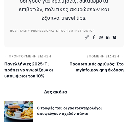
οδηγούς για κρατήσεις, δικαιώματα
επιβατών, πολιτικές ακυρώσεων και
έξυπνα travel tips.
HOSPITALITY PROFESSIONAL & TOURISM INSTRUCTOR
ΠΡΟΗΓΟΎΜΕΝΗ ΕΊΔΗΣΗ
ΕΠΌΜΕΝΗ ΕΊΔΗΣΗ
Πανελλήνιες 2025: Τι
Προσωπικός αριθμός: Στο
πρέπει να γνωρίζουν οι
myinfo.gov.gr η έκδοση
υποψήφιοι του 10%
Δες ακόμα
6 τροφές που οι γαστρεντερολόγοι
αποφεύγουν σχεδόν πάντα