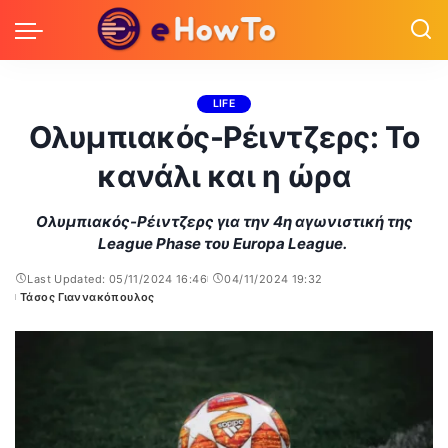
LIFE
Ολυμπιακός-Ρέιντζερς: Το
κανάλι και η ώρα
Ολυμπιακός-Ρέιντζερς για την 4η αγωνιστική της
League Phase του Europa League.
Last Updated: 05/11/2024 16:46
04/11/2024 19:32
Τάσος Γιαννακόπουλος
Posted
by