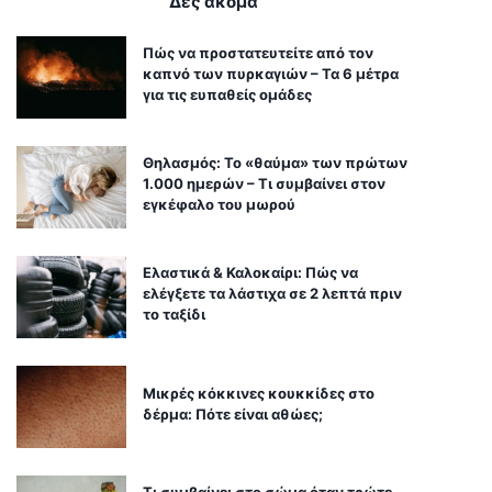
Δες ακόμα
Πώς να προστατευτείτε από τον
καπνό των πυρκαγιών – Τα 6 μέτρα
για τις ευπαθείς ομάδες
Θηλασμός: Το «θαύμα» των πρώτων
1.000 ημερών – Τι συμβαίνει στον
εγκέφαλο του μωρού
Ελαστικά & Καλοκαίρι: Πώς να
ελέγξετε τα λάστιχα σε 2 λεπτά πριν
το ταξίδι
Μικρές κόκκινες κουκκίδες στο
δέρμα: Πότε είναι αθώες;