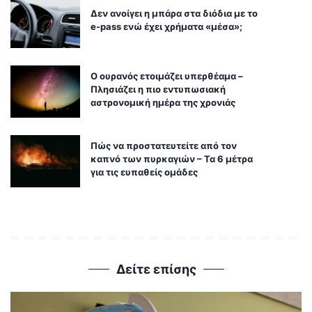
Δεν ανοίγει η μπάρα στα διόδια με το
e-pass ενώ έχει χρήματα «μέσα»;
Ο ουρανός ετοιμάζει υπερθέαμα –
Πλησιάζει η πιο εντυπωσιακή
αστρονομική ημέρα της χρονιάς
Πώς να προστατευτείτε από τον
καπνό των πυρκαγιών – Τα 6 μέτρα
για τις ευπαθείς ομάδες
Δείτε επίσης