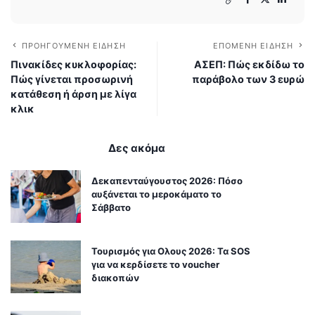
ΠΡΟΗΓΟΎΜΕΝΗ ΕΊΔΗΣΗ
ΕΠΌΜΕΝΗ ΕΊΔΗΣΗ
Πινακίδες κυκλοφορίας:
ΑΣΕΠ: Πώς εκδίδω το
Πώς γίνεται προσωρινή
παράβολο των 3 ευρώ
κατάθεση ή άρση με λίγα
κλικ
Δες ακόμα
Δεκαπενταύγουστος 2026: Πόσο
αυξάνεται το μεροκάματο το
Σάββατο
Τουρισμός για Ολους 2026: Τα SOS
για να κερδίσετε το voucher
διακοπών