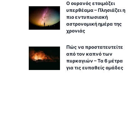
Ο ουρανός ετοιμάζει
υπερθέαμα – Πλησιάζει η
πιο εντυπωσιακή
αστρονομική ημέρα της
χρονιάς
Πώς να προστατευτείτε
από τον καπνό των
πυρκαγιών – Τα 6 μέτρα
για τις ευπαθείς ομάδες