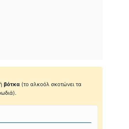
νή
βότκα
(το αλκοόλ σκοτώνει τα
ρωδιά).