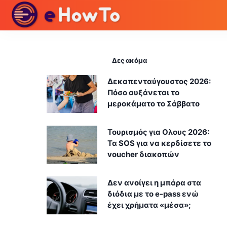
Δες ακόμα
Δεκαπενταύγουστος 2026:
Πόσο αυξάνεται το
μεροκάματο το Σάββατο
Τουρισμός για Ολους 2026:
Τα SOS για να κερδίσετε το
voucher διακοπών
Δεν ανοίγει η μπάρα στα
διόδια με το e-pass ενώ
έχει χρήματα «μέσα»;