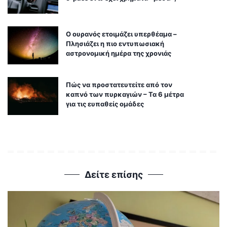
Ο ουρανός ετοιμάζει υπερθέαμα –
Πλησιάζει η πιο εντυπωσιακή
αστρονομική ημέρα της χρονιάς
Πώς να προστατευτείτε από τον
καπνό των πυρκαγιών – Τα 6 μέτρα
για τις ευπαθείς ομάδες
Δείτε επίσης