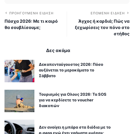
ΠΡΟΗΓΟΎΜΕΝΗ ΕΊΔΗΣΗ
ΕΠΌΜΕΝΗ ΕΊΔΗΣΗ
Πάσχα 2026: Με τι καιρό
Άγχος ή καρδιά; Πώς να
θα σουβλίσουμε;
ξεχωρίσεις τον πόνο στο
στήθος
Δες ακόμα
Δεκαπενταύγουστος 2026: Πόσο
αυξάνεται το μεροκάματο το
Σάββατο
Τουρισμός για Ολους 2026: Τα SOS
για να κερδίσετε το voucher
διακοπών
Δεν ανοίγει η μπάρα στα διόδια με το
e-pass ενώ έχει χρήματα «μέσα»;