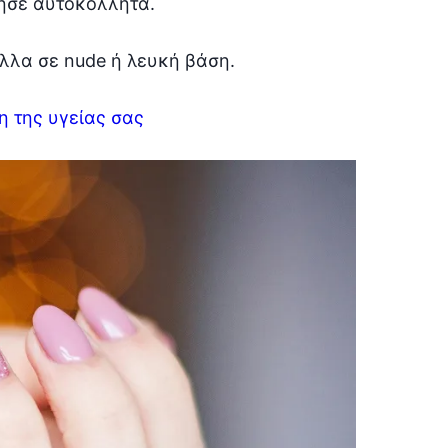
ίησε αυτοκόλλητα.
λλα σε nude ή λευκή βάση.
η της υγείας σας