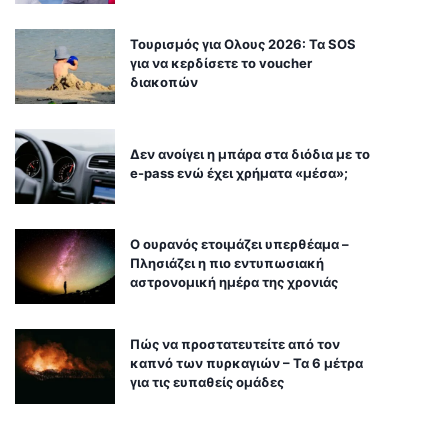
Τουρισμός για Ολους 2026: Τα SOS
για να κερδίσετε το voucher
διακοπών
Δεν ανοίγει η μπάρα στα διόδια με το
e-pass ενώ έχει χρήματα «μέσα»;
Ο ουρανός ετοιμάζει υπερθέαμα –
Πλησιάζει η πιο εντυπωσιακή
αστρονομική ημέρα της χρονιάς
Πώς να προστατευτείτε από τον
καπνό των πυρκαγιών – Τα 6 μέτρα
για τις ευπαθείς ομάδες