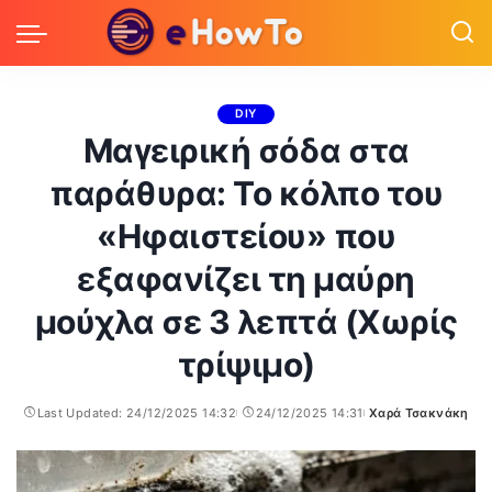
DIY
Μαγειρική σόδα στα
παράθυρα: Το κόλπο του
«Ηφαιστείου» που
εξαφανίζει τη μαύρη
μούχλα σε 3 λεπτά (Χωρίς
τρίψιμο)
Last Updated: 24/12/2025 14:32
24/12/2025 14:31
Χαρά Τσακνάκη
Posted
by