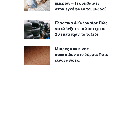
ημερών – Τι συμβαίνει
στον εγκέφαλο του μωρού
Ελαστικά & Καλοκαίρι: Πώς
να ελέγξετε τα λάστιχα σε
2 λεπτά πριν το ταξίδι
Μικρές κόκκινες
κουκκίδες στο δέρμα: Πότε
είναι αθώες;