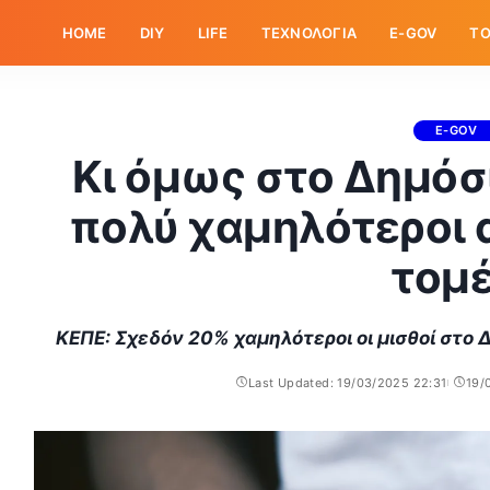
HOME
DIY
LIFE
ΤΕΧΝΟΛΟΓΙΑ
E-GOV
ΤΟ
E-GOV
Κι όμως στο Δημόσιο
πολύ χαμηλότεροι 
τομ
ΚΕΠΕ: Σχεδόν 20% χαμηλότεροι οι μισθοί στο 
Last Updated: 19/03/2025 22:31
19/