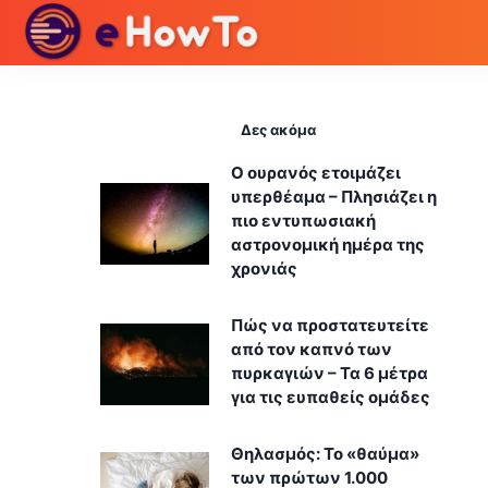
Δες ακόμα
Ο ουρανός ετοιμάζει
υπερθέαμα – Πλησιάζει η
πιο εντυπωσιακή
αστρονομική ημέρα της
χρονιάς
Πώς να προστατευτείτε
από τον καπνό των
πυρκαγιών – Τα 6 μέτρα
για τις ευπαθείς ομάδες
Θηλασμός: Το «θαύμα»
των πρώτων 1.000