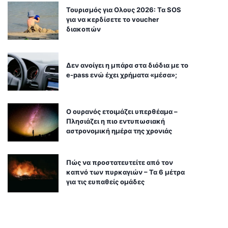
Τουρισμός για Ολους 2026: Τα SOS
για να κερδίσετε το voucher
διακοπών
Δεν ανοίγει η μπάρα στα διόδια με το
e-pass ενώ έχει χρήματα «μέσα»;
Ο ουρανός ετοιμάζει υπερθέαμα –
Πλησιάζει η πιο εντυπωσιακή
αστρονομική ημέρα της χρονιάς
Πώς να προστατευτείτε από τον
καπνό των πυρκαγιών – Τα 6 μέτρα
για τις ευπαθείς ομάδες