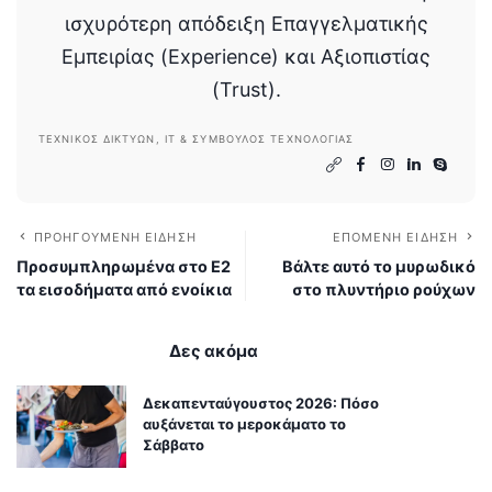
ισχυρότερη απόδειξη Επαγγελματικής
Εμπειρίας (Experience) και Αξιοπιστίας
(Trust).
ΤΕΧΝΙΚΌΣ ΔΙΚΤΎΩΝ, IT & ΣΎΜΒΟΥΛΟΣ ΤΕΧΝΟΛΟΓΊΑΣ
ΠΡΟΗΓΟΎΜΕΝΗ ΕΊΔΗΣΗ
ΕΠΌΜΕΝΗ ΕΊΔΗΣΗ
Προσυμπληρωμένα στο Ε2
Βάλτε αυτό το μυρωδικό
τα εισοδήματα από ενοίκια
στο πλυντήριο ρούχων
Δες ακόμα
Δεκαπενταύγουστος 2026: Πόσο
αυξάνεται το μεροκάματο το
Σάββατο