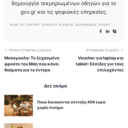
δημιουργία τεκμηριωμένων οδηγών για το
gov.gr και τις ψηφιακές υπηρεσίες.
HEAD OF CONTENT STRATEGY & DIGITAL GOVERNANCE EXPERT
ΠΡΟΗΓΟΎΜΕΝΗ ΕΊΔΗΣΗ
ΕΠΌΜΕΝΗ ΕΊΔΗΣΗ
Μούσμουλα: Το ξεχασμένο
Voucher για laptop και
φρούτο του Μάη που κάνει
tablet: Ελπίδες για τους
θαύματα για το έντερο
επιλαχόντες
Δες ακόμα
Ποιοι δικαιούνται σύνταξη 409 ευρώ
χωρίς ένσημα