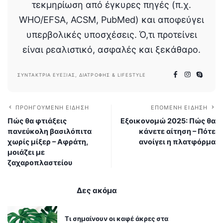
τεκμηρίωση από έγκυρες πηγές (π.χ.
WHO/EFSA, ACSM, PubMed) και αποφεύγει
υπερβολικές υποσχέσεις. Ό,τι προτείνει
είναι ρεαλιστικό, ασφαλές και ξεκάθαρο.
ΣΥΝΤΆΚΤΡΙΑ ΕΥΕΞΊΑΣ, ΔΙΑΤΡΟΦΉΣ & LIFESTYLE
ΠΡΟΗΓΟΎΜΕΝΗ ΕΊΔΗΣΗ
ΕΠΌΜΕΝΗ ΕΊΔΗΣΗ
Πώς θα φτιάξεις
Εξοικονομώ 2025: Πώς θα
πανεύκολη βασιλόπιτα
κάνετε αίτηση – Πότε
χωρίς μίξερ – Αφράτη,
ανοίγει η πλατφόρμα
μοιάζει με
ζαχαροπλαστείου
Δες ακόμα
Τι σημαίνουν οι καφέ άκρες στα