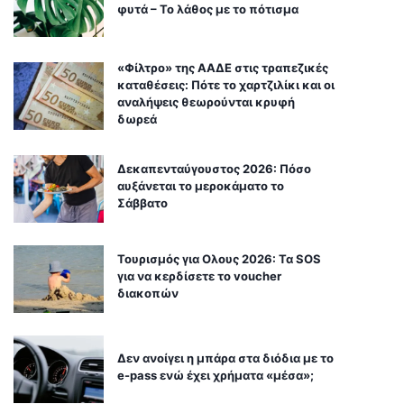
φυτά – Το λάθος με το πότισμα
«Φίλτρο» της ΑΑΔΕ στις τραπεζικές
καταθέσεις: Πότε το χαρτζιλίκι και οι
αναλήψεις θεωρούνται κρυφή
δωρεά
Δεκαπενταύγουστος 2026: Πόσο
αυξάνεται το μεροκάματο το
Σάββατο
Τουρισμός για Ολους 2026: Τα SOS
για να κερδίσετε το voucher
διακοπών
Δεν ανοίγει η μπάρα στα διόδια με το
e-pass ενώ έχει χρήματα «μέσα»;