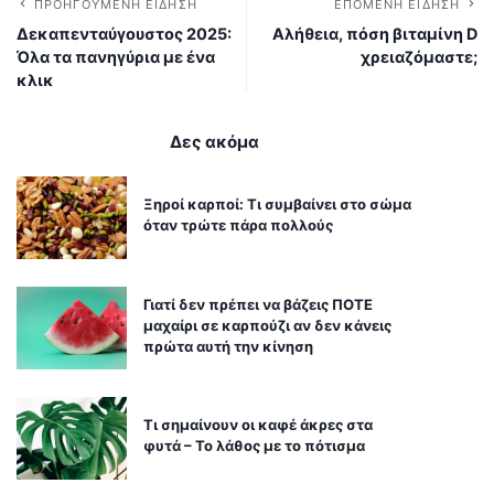
ΠΡΟΗΓΟΎΜΕΝΗ ΕΊΔΗΣΗ
ΕΠΌΜΕΝΗ ΕΊΔΗΣΗ
Δεκαπενταύγουστος 2025:
Αλήθεια, πόση βιταμίνη D
Όλα τα πανηγύρια με ένα
χρειαζόμαστε;
κλικ
Δες ακόμα
Ξηροί καρποί: Τι συμβαίνει στο σώμα
όταν τρώτε πάρα πολλούς
Γιατί δεν πρέπει να βάζεις ΠΟΤΕ
μαχαίρι σε καρπούζι αν δεν κάνεις
πρώτα αυτή την κίνηση
Τι σημαίνουν οι καφέ άκρες στα
φυτά – Το λάθος με το πότισμα