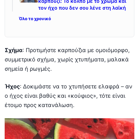
καρπούζι: Το κόλπο με το χρώμα και
τον ήχο που δεν σου λένε στη λαϊκή
Όλο το χρονικό
Σχήμα
: Προτιμήστε καρπούζια με ομοιόμορφο,
συμμετρικό σχήμα, χωρίς χτυπήματα, μαλακά
σημεία ή ρωγμές.
Ήχος
: Δοκιμάστε να το χτυπήσετε ελαφρά – αν
ο ήχος είναι βαθύς και «κούφιος», τότε είναι
έτοιμο προς κατανάλωση.