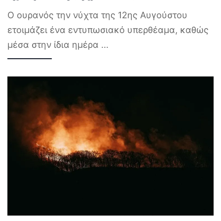
Ο ουρανός την νύχτα της 12ης Αυγούστου
ετοιμάζει ένα εντυπωσιακό υπερθέαμα, καθώς
μέσα στην ίδια ημέρα
...