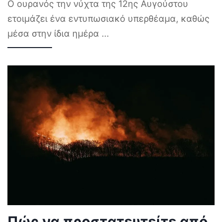
Ο ουρανός την νύχτα της 12ης Αυγούστου
ετοιμάζει ένα εντυπωσιακό υπερθέαμα, καθώς
μέσα στην ίδια ημέρα
...
Πώς να προστατευτείτε από