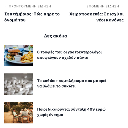
ΠΡΟΗΓΟΎΜΕΝΗ ΕΊΔΗΣΗ
ΕΠΌΜΕΝΗ ΕΊΔΗΣΗ
Σεπτέμβριος: Πώς πήρε το
Χειραποσκευές: Σε ισχύ οι
όνομά του
νέοι κανόνες
Δες ακόμα
6 τροφές που οι γαστρεντερολόγοι
αποφεύγουν σχεδόν πάντα
Το «αθώο» συμπλήρωμα που μπορεί
να βλάψει το συκώτι
Ποιοι δικαιούνται σύνταξη 409 ευρώ
χωρίς ένσημα