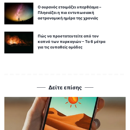
Ο ουρανός ετοιμάζει υπερθέαμα –
Πλησιάζει η πιο εντυπωσιακή
αστρονομική ημέρα της χρονιάς
Πώς να προστατευτείτε από τον
καπνό των πυρκαγιών – Τα 6 μέτρα
για τις ευπαθείς ομάδες
Δείτε επίσης