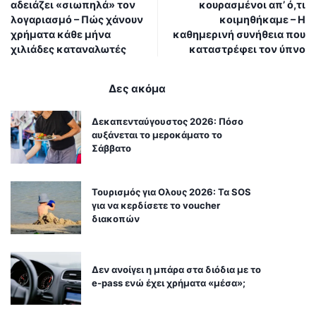
αδειάζει «σιωπηλά» τον
κουρασμένοι απ’ ό,τι
λογαριασμό – Πώς χάνουν
κοιμηθήκαμε – Η
χρήματα κάθε μήνα
καθημερινή συνήθεια που
χιλιάδες καταναλωτές
καταστρέφει τον ύπνο
Δες ακόμα
Δεκαπενταύγουστος 2026: Πόσο
αυξάνεται το μεροκάματο το
Σάββατο
Τουρισμός για Ολους 2026: Τα SOS
για να κερδίσετε το voucher
διακοπών
Δεν ανοίγει η μπάρα στα διόδια με το
e-pass ενώ έχει χρήματα «μέσα»;