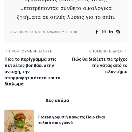
μετατρέποντας σύνθετα οικολογικά
ζητήματα σε απλές λύσεις για το σπίτι.
ENVIRONMENT & SUSTAINABILITY EDITOR
ΠΡΟΗΓΟΎΜΕΝΗ ΕΊΔΗΣΗ
ΕΠΌΜΕΝΗ ΕΊΔΗΣΗ
Πώς το περίγραμμα στις
Πώς θα διώξετε τις τρίχες
πετσέτες βοηθάει στην
της γάτας από το
αντοχή, την
πλυντήριο
απορροφητικότητα και το
δίπλωμα
Δες ακόμα
Frozen yogurt ή παγωτό; Ποιο είναι
τελικά πιο υγιεινό