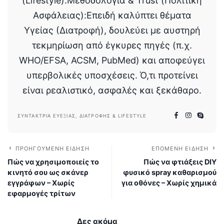
(Lifestyle).Μεθοδολογία & Trust (Πολιτική
Ασφάλειας):Επειδή καλύπτει θέματα
Υγείας (Διατροφή), δουλεύει με αυστηρή
τεκμηρίωση από έγκυρες πηγές (π.χ.
WHO/EFSA, ACSM, PubMed) και αποφεύγει
υπερβολικές υποσχέσεις. Ό,τι προτείνει
είναι ρεαλιστικό, ασφαλές και ξεκάθαρο.
ΣΥΝΤΆΚΤΡΙΑ ΕΥΕΞΊΑΣ, ΔΙΑΤΡΟΦΉΣ & LIFESTYLE
ΠΡΟΗΓΟΎΜΕΝΗ ΕΊΔΗΣΗ
ΕΠΌΜΕΝΗ ΕΊΔΗΣΗ
Πώς να χρησιμοποιείς το
Πώς να φτιάξεις DIY
κινητό σου ως σκάνερ
φυσικό spray καθαρισμού
εγγράφων – Χωρίς
για οθόνες – Χωρίς χημικά
εφαρμογές τρίτων
Δες ακόμα