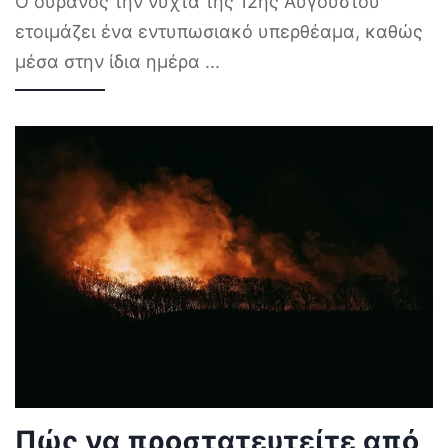
Ο ουρανός την νύχτα της 12ης Αυγούστου
ετοιμάζει ένα εντυπωσιακό υπερθέαμα, καθώς
μέσα στην ίδια ημέρα
...
Πώς να προστατευτείτε από