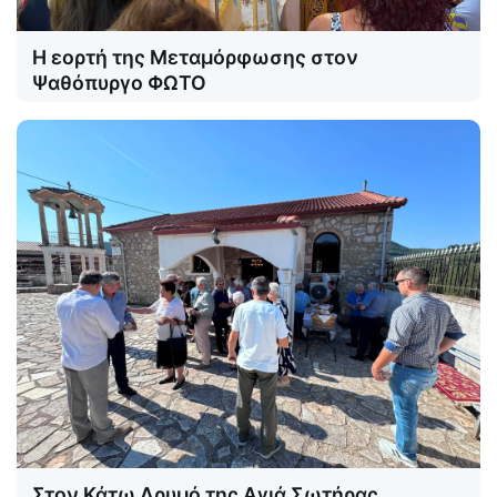
Η εορτή της Μεταμόρφωσης στον
Ψαθόπυργο ΦΩΤΟ
Στον Κάτω Δρυμό της Αγιά Σωτήρας