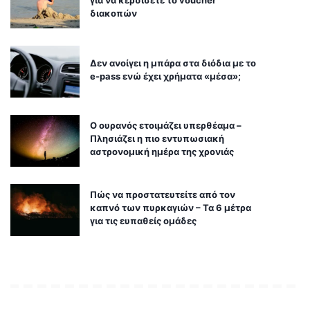
για να κερδίσετε το voucher
διακοπών
Δεν ανοίγει η μπάρα στα διόδια με το
e-pass ενώ έχει χρήματα «μέσα»;
Ο ουρανός ετοιμάζει υπερθέαμα –
Πλησιάζει η πιο εντυπωσιακή
αστρονομική ημέρα της χρονιάς
Πώς να προστατευτείτε από τον
καπνό των πυρκαγιών – Τα 6 μέτρα
για τις ευπαθείς ομάδες