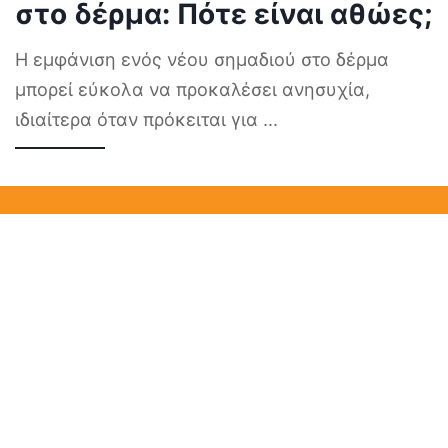
στο δέρμα: Πότε είναι αθώες;
Η εμφάνιση ενός νέου σημαδιού στο δέρμα
μπορεί εύκολα να προκαλέσει ανησυχία,
ιδιαίτερα όταν πρόκειται για
...
Επικοινωνία – Διαφήμιση
Ποιοι είμαστε
ΕΙΔΗΣΕΙΣ
Privacy Policy
Publishing Principles
©2025 HOW TO Ο.Ε. All rights reserved.