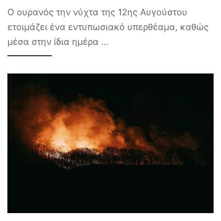
Ο ουρανός την νύχτα της 12ης Αυγούστου
ετοιμάζει ένα εντυπωσιακό υπερθέαμα, καθώς
μέσα στην ίδια ημέρα
...