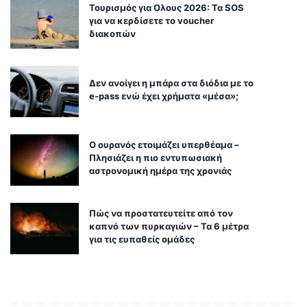
Τουρισμός για Ολους 2026: Τα SOS
για να κερδίσετε το voucher
διακοπών
Δεν ανοίγει η μπάρα στα διόδια με το
e-pass ενώ έχει χρήματα «μέσα»;
Ο ουρανός ετοιμάζει υπερθέαμα –
Πλησιάζει η πιο εντυπωσιακή
αστρονομική ημέρα της χρονιάς
Πώς να προστατευτείτε από τον
καπνό των πυρκαγιών – Τα 6 μέτρα
για τις ευπαθείς ομάδες