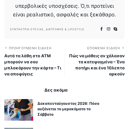
υπερβολικές υποσχέσεις. Ό,τι προτείνει
είναι ρεαλιστικό, ασφαλές και ξεκάθαρο.
ΣΥΝΤΆΚΤΡΙΑ ΕΥΕΞΊΑΣ, ΔΙΑΤΡΟΦΉΣ & LIFESTYLE
ΠΡΟΗΓΟΎΜΕΝΗ ΕΊΔΗΣΗ
ΕΠΌΜΕΝΗ ΕΊΔΗΣΗ
Αυτά τα λάθη στο ATM
Πώς να μάθεις αν χάλασαν
μπορούν να σου
τα κατεψυγμένα – Ένα
μπλοκάρουν την κάρτα – Τι
ποτήρι και ένα 10λεπτο
να αποφύγεις
αρκούν
Δες ακόμα
Δεκαπενταύγουστος 2026: Πόσο
αυξάνεται το μεροκάματο το
Σάββατο