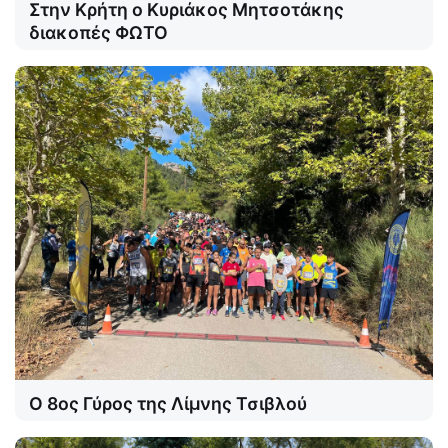
Στην Κρήτη ο Κυριάκος Μητσοτάκης
διακοπές ΦΩΤΟ
Ο 8ος Γύρος της Λίμνης Τσιβλού